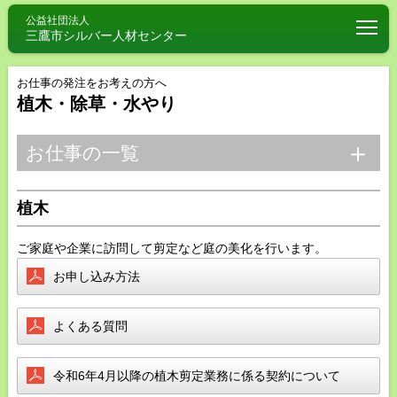
Togg
公益社団法人
三鷹市シルバー人材センター
お仕事の発注をお考えの方へ
植木・除草・水やり
お仕事の一覧
植木
ご家庭や企業に訪問して剪定など庭の美化を行います。
お申し込み方法
よくある質問
令和6年4月以降の植木剪定業務に係る契約について